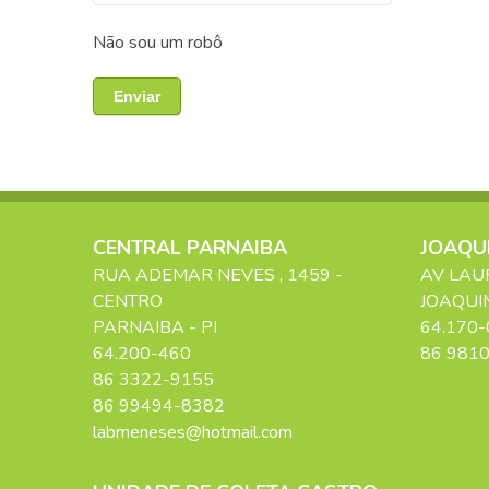
Não sou um robô
Enviar
CENTRAL PARNAIBA
JOAQUI
RUA ADEMAR NEVES
, 1459
-
AV LAU
CENTRO
JOAQUI
PARNAIBA
-
PI
64.170-
64.200-460
86 981
86 3322-9155
86 99494-8382
labmeneses@hotmail.com