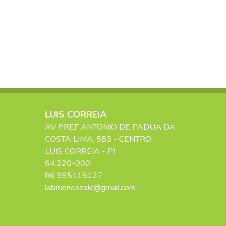
LUIS CORREIA
AV PREF ANTONIO DE PADUA DA
COSTA LIMA
, 583
- CENTRO
LUIS CORREIA
-
PI
64.220-000
86 995115127
labmeneseslc@gmail.com