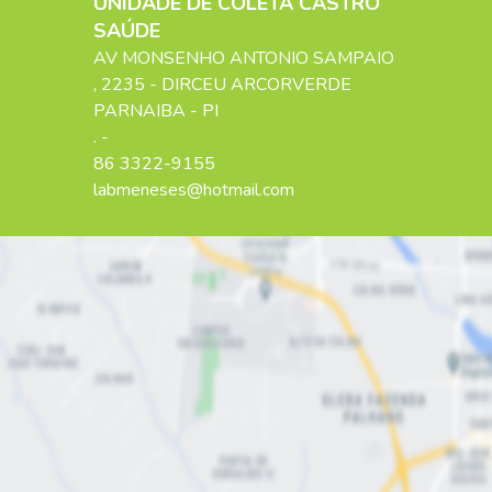
UNIDADE DE COLETA CASTRO
SAÚDE
AV MONSENHO ANTONIO SAMPAIO
, 2235
- DIRCEU ARCORVERDE
PARNAIBA
-
PI
. -
86 3322-9155
labmeneses@hotmail.com